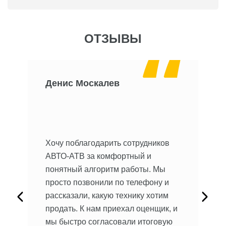
ОТЗЫВЫ
Денис Москалев
О
 Не
Хочу поблагодарить сотрудников
мы.
Хо
АВТО-АТВ за комфортный и
ре
понятный алгоритм работы. Мы
ав
просто позвонили по телефону и
на
рассказали, какую технику хотим
ыло
пр
продать. К нам приехал оценщик, и
ил
кл
мы быстро согласовали итоговую